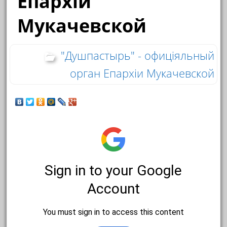
Епархіи
Мукачевской
"Душпастырь" - офиціяльный
орган Епархіи Мукачевской