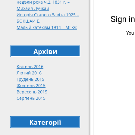
недѣли рока ч.2, 1831 г. –
188
Михаил Лучкай
189
Исторія Старого Завіта 1925 –
191
БОКШАЙ Е.
Малый катехізм 1914 – МГКЄ
191
192
упо
кат
Архіви
нар
192
Квітень 2016
192
Лютий 2016
Грудень 2015
Жовтень 2015
Вересень 2015
Серпень 2015
Категорії