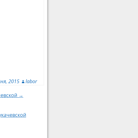
дня, 2015
labor
ачевской →
Мукачевской