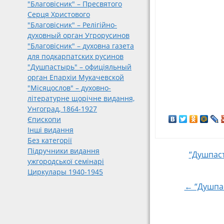
"Благовісник" – Пресвятого
Серця Христового
"Благовісник" – Релігійно-
духовный орган Угрорусинов
"Благовісник" – духовна газета
для подкарпатских русинов
"Душпастырь" – офиціяльный
орган Епархіи Мукачевской
"Місяцослов" – духовно-
літературне щорічне видання,
Унгоград, 1864-1927
Єпископи
Інші видання
Без категорії
Підручники видання
Post
“Душпаст
ужгородської семінарі
Циркулары 1940-1945
navigat
← “Душпас