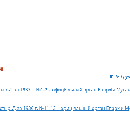
26 Гру
ырь”, за 1937 г. №1-2 – офиціяльный орган Епархіи Мук
ion
тырь”, за 1936 г. №11-12 – офиціяльный орган Епархіи 