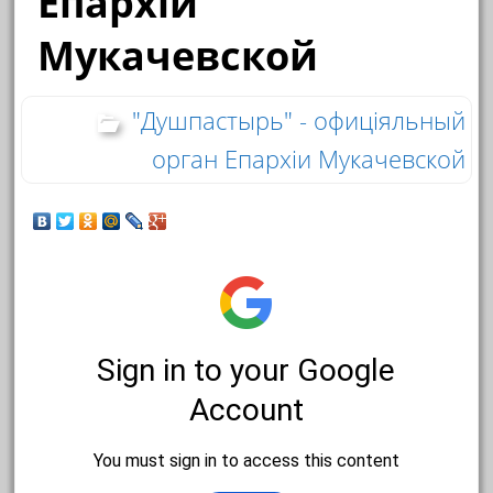
Епархіи
Мукачевской
"Душпастырь" - офиціяльный
орган Епархіи Мукачевской