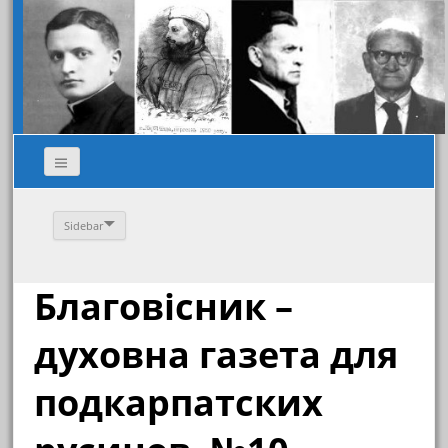
Sidebar
Благовісник –
духовна газета для
подкарпатских