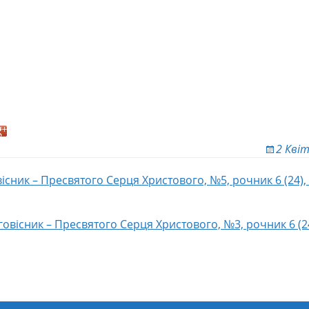
2 Квіт
існик – Пресвятого Серця Христового, №5, рочник 6 (24),
ion
овісник – Пресвятого Серця Христового, №3, рочник 6 (24