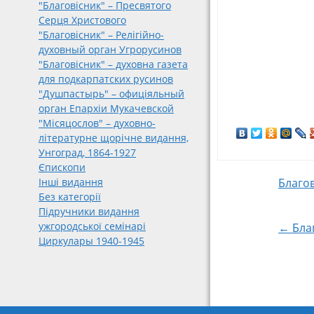
"Благовісник" – Пресвятого
Серця Христового
"Благовісник" – Релігійно-
духовный орган Угрорусинов
"Благовісник" – духовна газета
для подкарпатских русинов
"Душпастырь" – офиціяльный
орган Епархіи Мукачевской
"Місяцослов" – духовно-
літературне щорічне видання,
Унгоград, 1864-1927
Єпископи
Post
Благов
Інші видання
Без категорії
Підручники видання
navigat
ужгородської семінарі
← Благ
Циркулары 1940-1945