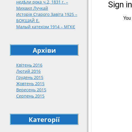
недѣли рока ч.2, 1831 г. –
188
Михаил Лучкай
189
Исторія Старого Завіта 1925 –
191
БОКШАЙ Е.
Малый катехізм 1914 – МГКЄ
191
192
упо
кат
Архіви
нар
192
Квітень 2016
192
Лютий 2016
Грудень 2015
Жовтень 2015
Вересень 2015
Серпень 2015
Категорії