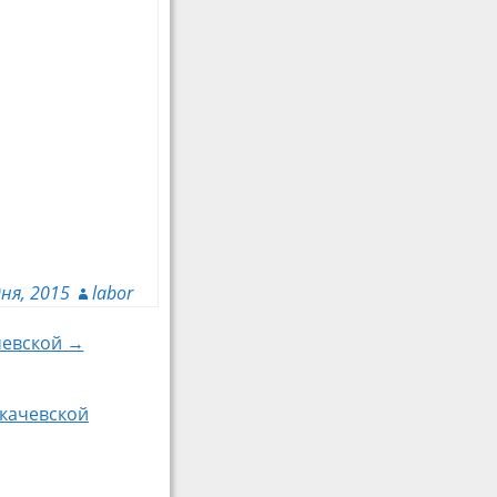
дня, 2015
labor
ачевской →
укачевской