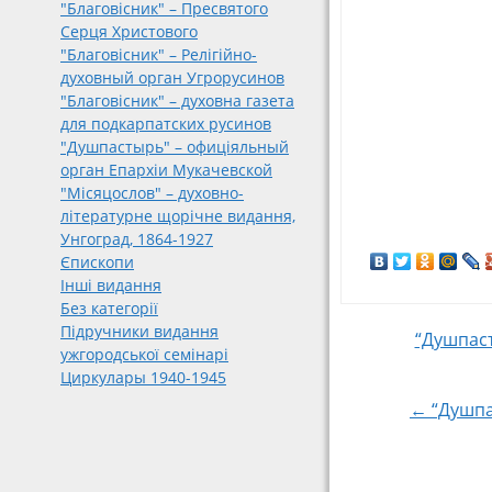
"Благовісник" – Пресвятого
Серця Христового
"Благовісник" – Релігійно-
духовный орган Угрорусинов
"Благовісник" – духовна газета
для подкарпатских русинов
"Душпастырь" – офиціяльный
орган Епархіи Мукачевской
"Місяцослов" – духовно-
літературне щорічне видання,
Унгоград, 1864-1927
Єпископи
Інші видання
Без категорії
Підручники видання
Post
“Душпаст
ужгородської семінарі
Циркулары 1940-1945
navigat
← “Душпа