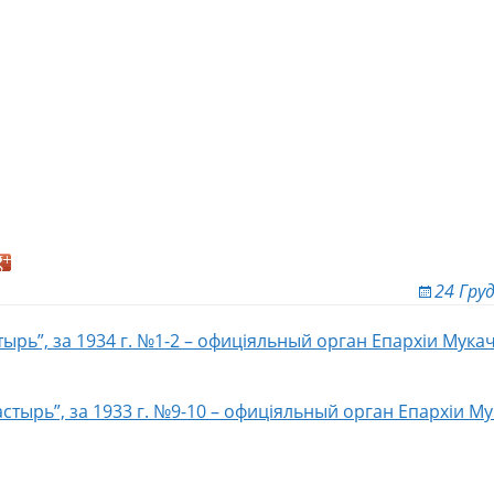
24 Гру
ырь”, за 1934 г. №1-2 – офиціяльный орган Епархіи Мук
ion
стырь”, за 1933 г. №9-10 – офиціяльный орган Епархіи М