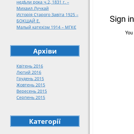
недѣли рока ч.2, 1831 г. –
188
Михаил Лучкай
189
Исторія Старого Завіта 1925 –
191
БОКШАЙ Е.
Малый катехізм 1914 – МГКЄ
191
192
упо
кат
Архіви
нар
192
Квітень 2016
192
Лютий 2016
Грудень 2015
Жовтень 2015
Вересень 2015
Серпень 2015
Категорії