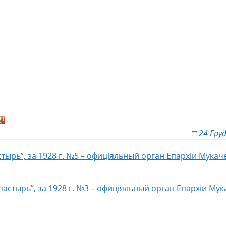
24 Гру
тырь”, за 1928 г. №5 – офиціяльный орган Епархіи Мука
ion
астырь”, за 1928 г. №3 – офиціяльный орган Епархіи Му