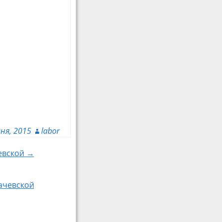
дня, 2015
labor
чевской →
качевской