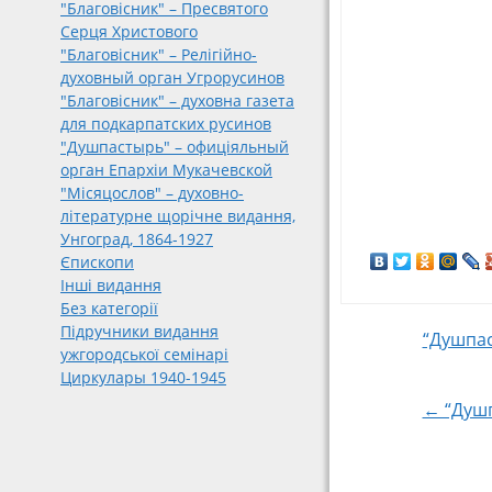
"Благовісник" – Пресвятого
Серця Христового
"Благовісник" – Релігійно-
духовный орган Угрорусинов
"Благовісник" – духовна газета
для подкарпатских русинов
"Душпастырь" – офиціяльный
орган Епархіи Мукачевской
"Місяцослов" – духовно-
літературне щорічне видання,
Унгоград, 1864-1927
Єпископи
Інші видання
Без категорії
Підручники видання
Post
“Душпас
ужгородської семінарі
Циркулары 1940-1945
navigat
← “Душп