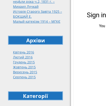
недѣли рока ч.2, 1831 г. –
188
Михаил Лучкай
189
Исторія Старого Завіта 1925 –
191
БОКШАЙ Е.
Малый катехізм 1914 – МГКЄ
191
192
упо
кат
Архіви
нар
192
Квітень 2016
192
Лютий 2016
Грудень 2015
Жовтень 2015
Вересень 2015
Серпень 2015
Категорії