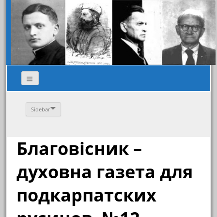
Sidebar
Благовісник –
духовна газета для
подкарпатских