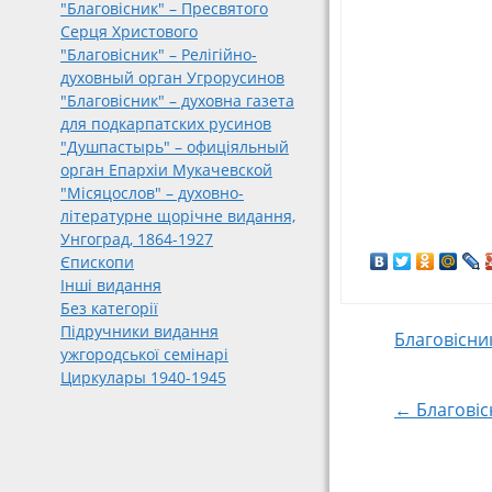
"Благовісник" – Пресвятого
Серця Христового
"Благовісник" – Релігійно-
духовный орган Угрорусинов
"Благовісник" – духовна газета
для подкарпатских русинов
"Душпастырь" – офиціяльный
орган Епархіи Мукачевской
"Місяцослов" – духовно-
літературне щорічне видання,
Унгоград, 1864-1927
Єпископи
Інші видання
Без категорії
Підручники видання
Post
Благовісни
ужгородської семінарі
Циркулары 1940-1945
navigat
← Благовіс