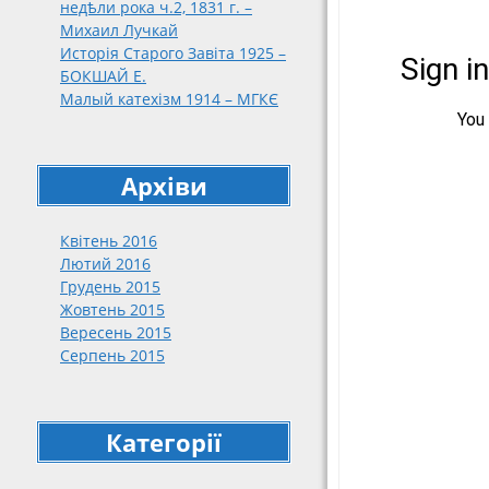
недѣли рока ч.2, 1831 г. –
188
Михаил Лучкай
189
Исторія Старого Завіта 1925 –
191
БОКШАЙ Е.
Малый катехізм 1914 – МГКЄ
191
192
упо
кат
Архіви
нар
192
Квітень 2016
192
Лютий 2016
Грудень 2015
Жовтень 2015
Вересень 2015
Серпень 2015
Категорії