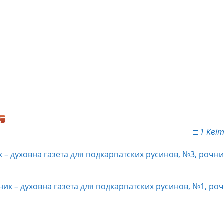
1 Квіт
к – духовна газета для подкарпатских русинов, №3, рочни
ion
ник – духовна газета для подкарпатских русинов, №1, роч