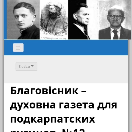
Sidebar
Благовісник –
духовна газета для
подкарпатских