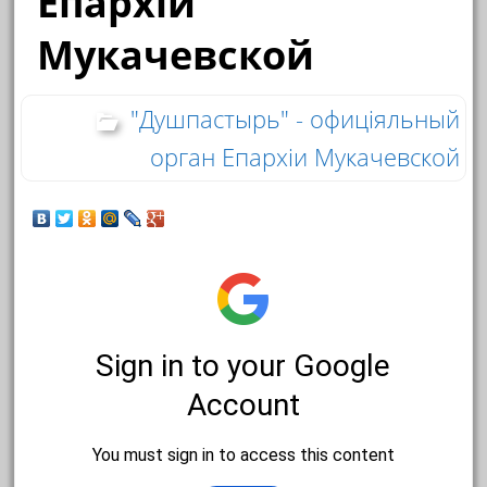
Епархіи
Мукачевской
"Душпастырь" - офиціяльный
орган Епархіи Мукачевской