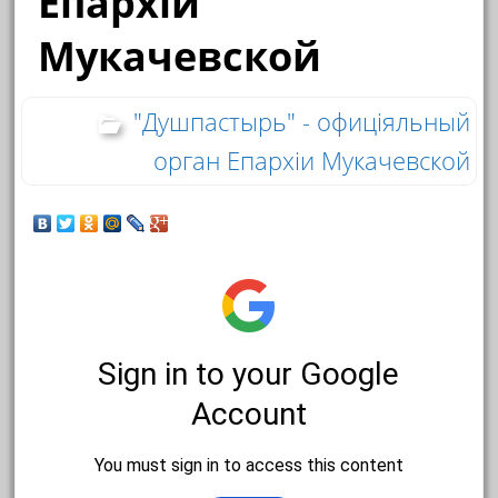
Епархіи
Мукачевской
"Душпастырь" - офиціяльный
орган Епархіи Мукачевской