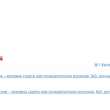
1 Квіт
к – духовна газета для подкарпатских русинов, №5, рочни
ion
ник – духовна газета для подкарпатских русинов, №3, роч