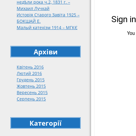
недѣли рока ч.2, 1831 г. –
188
Михаил Лучкай
189
Исторія Старого Завіта 1925 –
191
БОКШАЙ Е.
Малый катехізм 1914 – МГКЄ
191
192
упо
кат
Архіви
нар
192
Квітень 2016
192
Лютий 2016
Грудень 2015
Жовтень 2015
Вересень 2015
Серпень 2015
Категорії