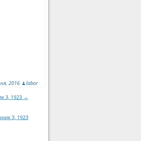
ня, 2016
labor
к 3, 1923 →
ник 3, 1923