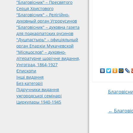
"Благовісник" – Пресвятого
Серця Христового
"Благовісник" – Релігійно-
духовный орган Угрорусинов
"Благовісник" – духовна газета
для подкарпатских русинов
"Душпастырь" – офиціяльный
орган Епархіи Мукачевской
"Місяцослов" – духовно-
літературне щорічне видання,
Унгоград, 1864-1927
Єпископи
Інші видання
Без категорії
Підручники видання
Post
Благовісни
ужгородської семінарі
Циркулары 1940-1945
navigat
← Благовіс