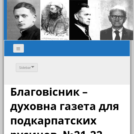
Sidebar
Благовісник –
духовна газета для
подкарпатских