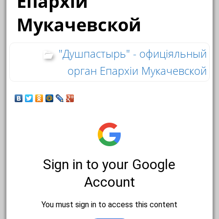
Епархіи
Мукачевской
"Душпастырь" - офиціяльный
орган Епархіи Мукачевской