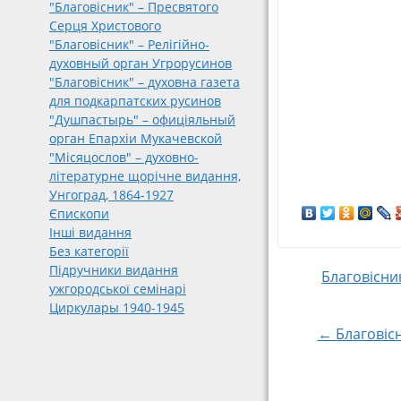
"Благовісник" – Пресвятого
Серця Христового
"Благовісник" – Релігійно-
духовный орган Угрорусинов
"Благовісник" – духовна газета
для подкарпатских русинов
"Душпастырь" – офиціяльный
орган Епархіи Мукачевской
"Місяцослов" – духовно-
літературне щорічне видання,
Унгоград, 1864-1927
Єпископи
Інші видання
Без категорії
Підручники видання
Post
Благовісни
ужгородської семінарі
Циркулары 1940-1945
navigat
← Благовісн