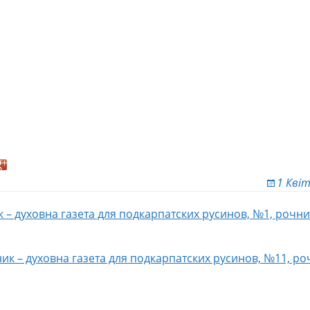
1 Квіт
к – духовна газета для подкарпатских русинов, №1, рочни
ion
ик – духовна газета для подкарпатских русинов, №11, ро