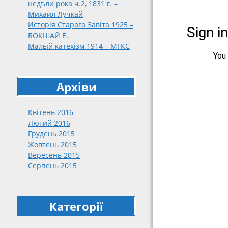
недѣли рока ч.2, 1831 г. –
188
Михаил Лучкай
189
Исторія Старого Завіта 1925 –
191
БОКШАЙ Е.
Малый катехізм 1914 – МГКЄ
191
192
упо
кат
Архіви
нар
192
Квітень 2016
192
Лютий 2016
Грудень 2015
Жовтень 2015
Вересень 2015
Серпень 2015
Категорії