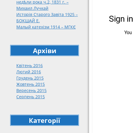
недѣли рока ч.2, 1831 г. –
188
Михаил Лучкай
189
Исторія Старого Завіта 1925 –
191
БОКШАЙ Е.
Малый катехізм 1914 – МГКЄ
191
192
упо
кат
Архіви
нар
192
Квітень 2016
192
Лютий 2016
Грудень 2015
Жовтень 2015
Вересень 2015
Серпень 2015
Категорії