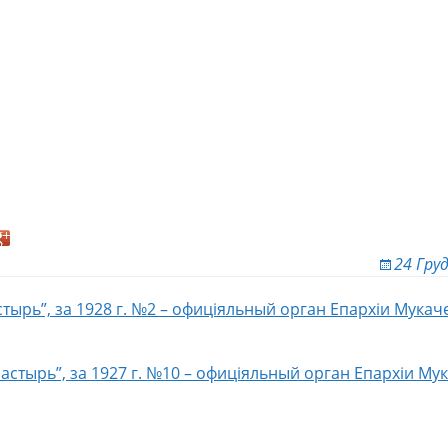
24 Гру
тырь”, за 1928 г. №2 – офиціяльный орган Епархіи Мука
ion
стырь”, за 1927 г. №10 – офиціяльный орган Епархіи Му