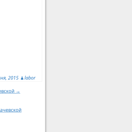
дня, 2015
labor
чевской →
качевской