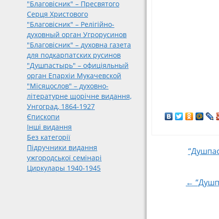
"Благовісник" – Пресвятого
Серця Христового
"Благовісник" – Релігійно-
духовный орган Угрорусинов
"Благовісник" – духовна газета
для подкарпатских русинов
"Душпастырь" – офиціяльный
орган Епархіи Мукачевской
"Місяцослов" – духовно-
літературне щорічне видання,
Унгоград, 1864-1927
Єпископи
Інші видання
Без категорії
Підручники видання
Post
“Душпас
ужгородської семінарі
Циркулары 1940-1945
navigat
← “Душпа